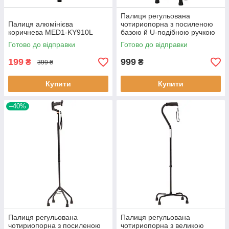
Палиця регульована
Палиця алюмінієва
чотириопорна з посиленою
коричнева MED1-KY910L
базою й U-подібною ручкою
покращена MED1-SC3201
Готово до відправки
Готово до відправки
199
999
₴
₴
399 ₴
Купити
Купити
–40%
Палиця регульована
Палиця регульована
чотириопорна з посиленою
чотириопорна з великою