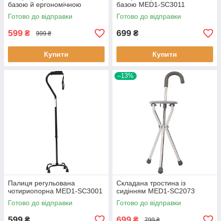
базою й ергономічною
базою MED1-SC3011
ручкою MED1-SC3021
Готово до відправки
Готово до відправки
599
699
₴
₴
999 ₴
Купити
Купити
–13%
Палиця регульована
Складана тростина із
чотириопорна MED1-SC3001
сидінням MED1-SC2073
Готово до відправки
Готово до відправки
599
699
₴
₴
799 ₴