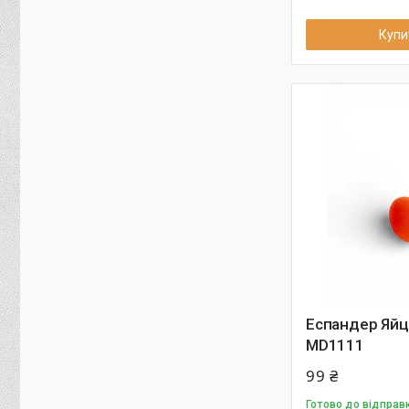
Купи
Еспандер Яйц
MD1111
99 ₴
Готово до відправ