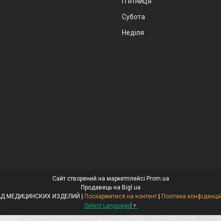
Пʼятниця
Субота
Неділя
Сайт створений на маркетплейсі
Prom.ua
Продавець на Bigl.ua
СКЛАД МЕДИЦИНСКИХ ИЗДЕЛИЙ |
Поскаржитися на контент
|
Політика конфіденці
Select Language
▼