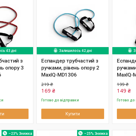
сь 43 дні
Залишилось 42 дні
З
бчастий з
Еспандер трубчастий з
Еспанде
нь опору 3
ручками, рівень опору 2
ручками
6
MaxIQ-MD1306
MaxIQ-
219 ₴
199 ₴
169 ₴
149 ₴
ки
Готово до відправки
Готово до
ти
Купити
–23%
–25%