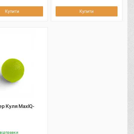
Купити
Купити
р Куля MaxIQ-
0
 відправки