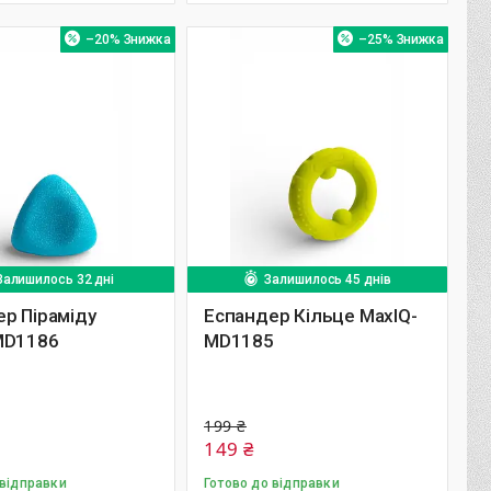
–20%
–25%
Залишилось 32 дні
Залишилось 45 днів
р Піраміду
Еспандер Кільце MaxIQ-
MD1186
MD1185
199 ₴
149 ₴
 відправки
Готово до відправки