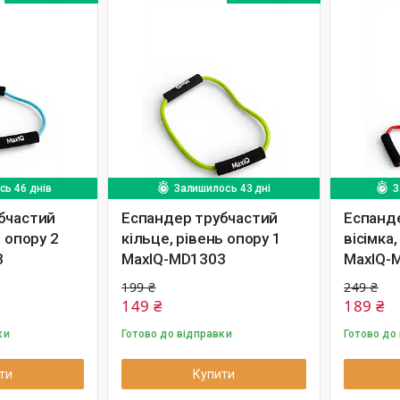
ь 46 днів
Залишилось 43 дні
З
бчастий
Еспандер трубчастий
Еспанд
ь опору 2
кільце, рівень опору 1
вісімка,
3
MaxIQ-MD1303
MaxIQ-
199 ₴
249 ₴
149 ₴
189 ₴
ки
Готово до відправки
Готово до
ти
Купити