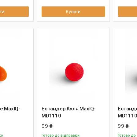
ти
Купити
е MaxIQ-
Еспандер Kуля MaxIQ-
Еспанде
MD1110
MD111
99 ₴
99 ₴
ки
Готово до відправки
Готово до