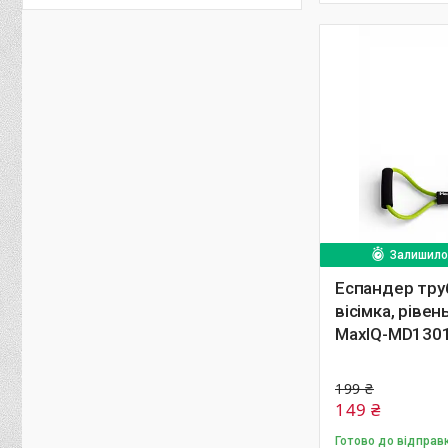
Залишилос
Еспандер тру
вісімка, рівен
MaxIQ-MD130
199 ₴
149 ₴
Готово до відправ