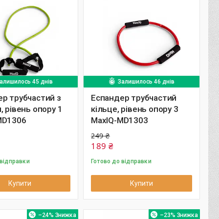
алишилось 45 днів
Залишилось 46 днів
р трубчастий з
Еспандер трубчастий
, рівень опору 1
кільце, рівень опору 3
MD1306
MaxIQ-MD1303
249 ₴
189 ₴
 відправки
Готово до відправки
Купити
Купити
–24%
–23%