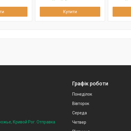
ти
Купити
Графік роботи
Понеділок
Вівторок
Середа
рожье, Кривой Рог. Отправка
Четвер