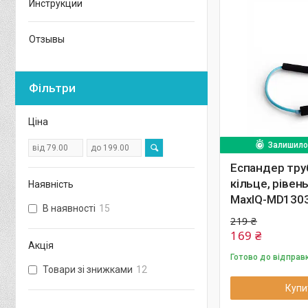
Инструкции
Отзывы
Фільтри
Ціна
Залишилос
Еспандер тру
кільце, рівен
Наявність
MaxIQ-MD130
В наявності
15
219 ₴
169 ₴
Акція
Готово до відправ
Товари зі знижками
12
Купи