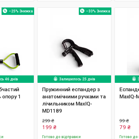
–25%
–33%
ь 46 днів
Залишилось 25 днів
бчастий
Пружинний еспандер з
Еспанде
ь опору 1
анатомічними ручками та
MaxIQ-
1
лічильником MaxIQ-
MD1189
299 ₴
99 ₴
199 ₴
79 ₴
ки
Готово до відправки
Готово до