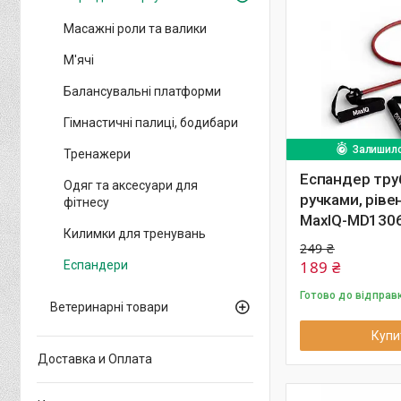
Масажні роли та валики
М'ячі
Балансувальні платформи
Гімнастичні палиці, бодибари
Залишило
Тренажери
Еспандер тру
Одяг та аксесуари для
ручками, ріве
фітнесу
MaxIQ-MD130
Килимки для тренувань
249 ₴
189 ₴
Еспандери
Готово до відправ
Ветеринарні товари
Купи
Доставка и Оплата