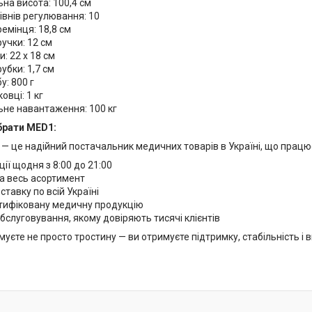
на висота: 100,4 см
рівнів регулювання: 10
емінця: 18,8 см
учки: 12 см
и: 22 х 18 см
убки: 1,7 см
у: 800 г
овці: 1 кг
не навантаження: 100 кг
брати MED1:
— це надійний постачальник медичних товарів в Україні, що працю
ії щодня з 8:00 до 21:00
на весь асортимент
тавку по всій Україні
ртифіковану медичну продукцію
бслуговування, якому довіряють тисячі клієнтів
уєте не просто тростину — ви отримуєте підтримку, стабільність і 