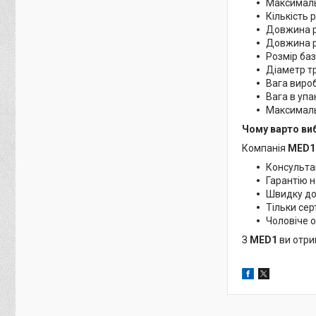
Максималь
Кількість 
Довжина р
Довжина р
Розмір баз
Діаметр тр
Вага вироб
Вага в упак
Максималь
Чому варто ви
Компанія
MED1
Консультац
Гарантію 
Швидку дос
Тільки се
Чоловіче о
З
MED1
ви отрим