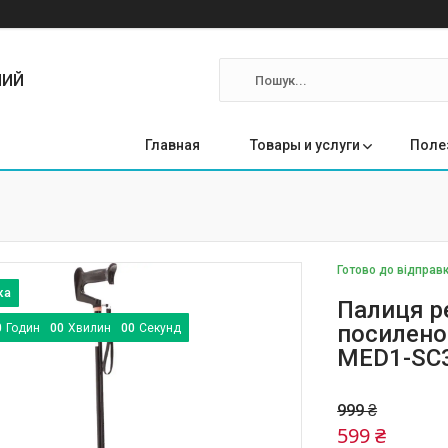
ЛИЙ
Главная
Товары и услуги
Поле
Готово до відправ
Палиця р
посилено
0
Годин
0
0
Хвилин
0
0
Секунд
MED1-SC
999 ₴
599 ₴