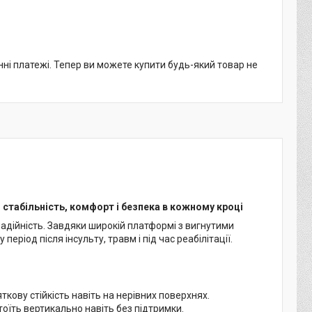
нні платежі. Тепер ви можете купити будь-який товар не
табільність, комфорт і безпека в кожному кроці
надійність. Завдяки широкій платформі з вигнутими
ріод після інсульту, травм і під час реабілітації.
ову стійкість навіть на нерівних поверхнях.
оїть вертикально навіть без підтримки.