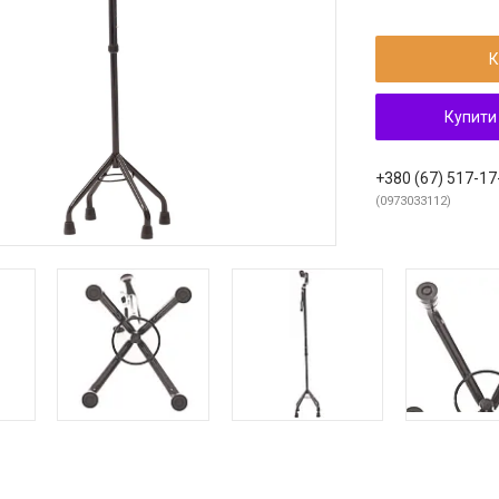
К
Купити
+380 (67) 517-17
0973033112