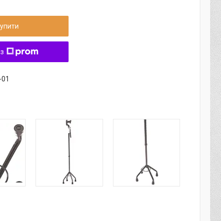
упити
 з
-01