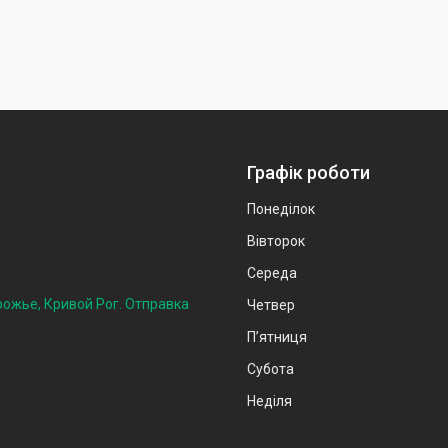
Графік роботи
Понеділок
Вівторок
Середа
рожье, Кривой Рог. Отправка
Четвер
Пʼятниця
Субота
Неділя