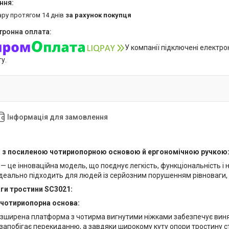
ару протягом 14 днів
за рахунок покупця
У компанії підключені електро
у.
Інформація для замовлення
 з посиленою чотириопорною основою й ергономічною ручкою: с
 це інноваційна модель, що поєднує легкість, функціональність і 
деально підходить для людей із серйозним порушенням рівноваги, у пе
ги тростини SC3021:
чотириопорна основа:
зширена платформа з чотирма вигнутими ніжками забезпечує винятк
запобігає перекиданню, а завдяки широкому куту опори тростину ст