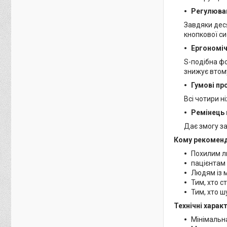
Регулюван
Завдяки деся
кнопкової си
Ергономіч
S-подібна ф
знижує втому
Гумові пр
Всі чотири н
Ремінець 
Дає змогу за
Кому рекоменд
Похилим л
пацієнтам 
Людям із 
Тим, хто 
Тим, хто ш
Технічні харак
Мінімальна