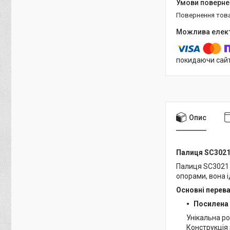
повернення тов
покидаючи сайт
Опис
Палиця SC3021
Палиця SC3021 —
опорами, вона і
Основні перева
Посилена 
Унікальна ро
Конструкція 