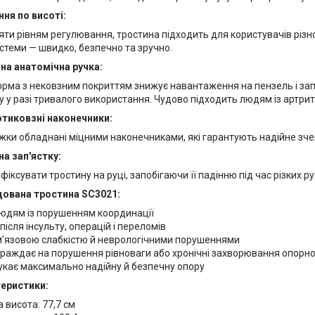
ня по висоті:
ти рівням регулювання, тростина підходить для користувачів різно
стеми — швидко, безпечно та зручно.
на анатомічна ручка:
орма з нековзним покриттям знижує навантаження на пензель і зап
 у разі тривалого використання. Чудово підходить людям із артри
отиковзні наконечники:
іжки обладнані міцними наконечниками, які гарантують надійне зч
на зап'ястку:
фіксувати тростину на руці, запобігаючи її падінню під час різких ру
ована тростина SC3021:
юдям із порушенням координації
після інсульту, операцій і переломів
м'язовою слабкістю й неврологічними порушеннями
страждає на порушення рівноваги або хронічні захворювання опорно
укає максимально надійну й безпечну опору
теристики:
 висота: 77,7 см