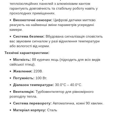
теплоізоляційних панелей з алюмінієвим кантом
гарантують довговічність та стабільну роботу навіть у
прохолодних приміщеннях.
Високоточні сенсори:
Цифрові датчики миттєво
реагують на найменші зміни параметрів усередині
камери.
Система безпеки:
Вбудована сигналізація сповістить
вас звуковим сигналом у разі відхилення температури
або вологості від норми.
Технічні характеристики:
Місткість:
88 курячих яєць (підходить для всіх видів
свійської птиці).
Живлення:
220В.
Потужність:
100 Вт.
Діапазон температури:
30.0°C – 40.0°C.
Вентиляція:
Турбовентилятор для рівномірного
розподілу тепла.
Система перевороту:
Автоматична, кожні 90 хвилин.
Матеріал корпусу:
Сталь