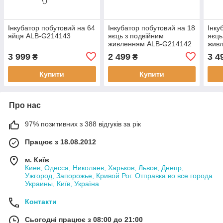
Інкубатор побутовий на 64
Інкубатор побутовий на 18
Інку
яйця ALB-G214143
яєць з подвійним
яєць
живленням ALB-G214142
жив
3 999
2 499
3 4
₴
₴
Купити
Купити
Про нас
97% позитивних з 388 відгуків за рік
Працює з 18.08.2012
м. Київ
Киев, Одесса, Николаев, Харьков, Львов, Днепр,
Ужгород, Запорожье, Кривой Рог. Отправка во все города
Украины, Київ, Україна
Контакти
Сьогодні працює з 08:00 до 21:00