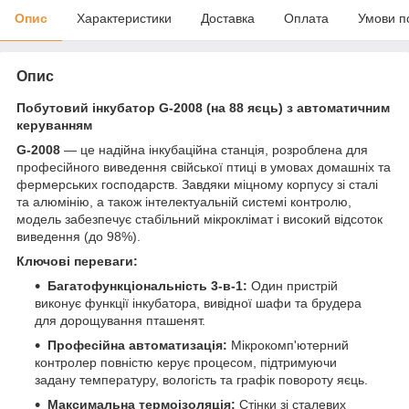
Опис
Характеристики
Доставка
Оплата
Умови п
Опис
Побутовий інкубатор G-2008 (на 88 яєць) з автоматичним
керуванням
G-2008
— це надійна інкубаційна станція, розроблена для
професійного виведення свійської птиці в умовах домашніх та
фермерських господарств. Завдяки міцному корпусу зі сталі
та алюмінію, а також інтелектуальній системі контролю,
модель забезпечує стабільний мікроклімат і високий відсоток
виведення (до 98%).
Ключові переваги:
Багатофункціональність 3-в-1:
Один пристрій
виконує функції інкубатора, вивідної шафи та брудера
для дорощування пташенят.
Професійна автоматизація:
Мікрокомп'ютерний
контролер повністю керує процесом, підтримуючи
задану температуру, вологість та графік повороту яєць.
Максимальна термоізоляція:
Стінки зі сталевих