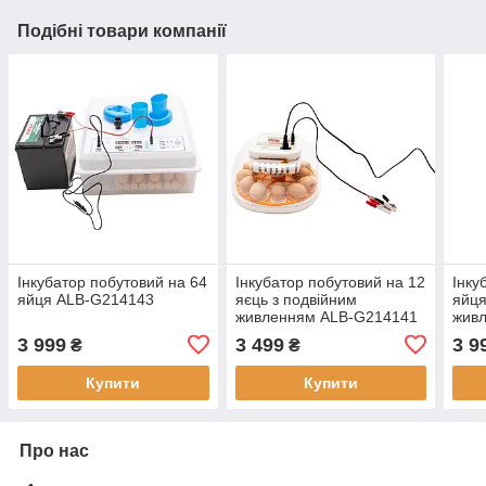
Подібні товари компанії
Інкубатор побутовий на 64
Інкубатор побутовий на 12
Інку
яйця ALB-G214143
яєць з подвійним
яйця
живленням ALB-G214141
жив
3 999
3 499
3 9
₴
₴
Купити
Купити
Про нас