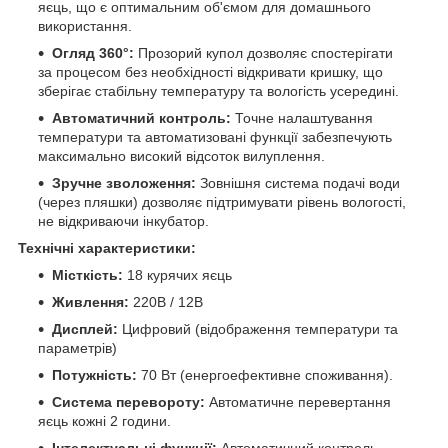
яєць, що є оптимальним об'ємом для домашнього
використання.
Огляд 360°:
Прозорий купол дозволяє спостерігати
за процесом без необхідності відкривати кришку, що
зберігає стабільну температуру та вологість усередині.
Автоматичний контроль:
Точне налаштування
температури та автоматизовані функції забезпечують
максимально високий відсоток вилуплення.
Зручне зволоження:
Зовнішня система подачі води
(через пляшки) дозволяє підтримувати рівень вологості,
не відкриваючи інкубатор.
Технічні характеристики:
Місткість:
18 курячих яєць
Живлення:
220В / 12В
Дисплей:
Цифровий (відображення температури та
параметрів)
Потужність:
70 Вт (енергоефективне споживання).
Система перевороту:
Автоматичне перевертання
яєць кожні 2 години.
Інтелектуальні функції:
Автоматичний контроль