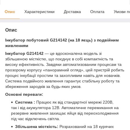
Опис
Характеристики
Доставка
Оплата
Умови п
Опис
Інкубатор побутовий G214142 (на 18 яєць) з подвійним
живленням
Інкубатор G214142
— це вдосконалена модель зі
збільшеною місткістю, що поєднує в собі компактність та
високу ефективність. Завдяки автоматизованим процесам та
прозорому корпусу «панорамний огляд», цей пристрій робить
процес інкубації простим та захопливим навіть для новачків.
Система подвійного живлення гарантує стабільну роботу та
збереження зародків за будь-яких умов.
Основні переваги:
Система :
Працює як від стандартної мережі 220В,
так і від акумулятора 12В. Автоматичне перемикання на
резервне живлення захищає яйця від переохолодження
під час відключень світла.
Збільшена місткість:
Розрахований на 18 курячих