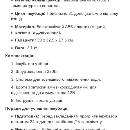
температури та вологості.
Цикл інкубації:
Приблизно 21 день (залежно від виду
птиці).
Матеріал:
Високоякісний ABS-пластик (міцний,
гігієнічний та довговічний).
Габарити:
39 х 32.5 х 17.5 см.
Вага:
2.1 кг.
Комплектація:
Інкубатор у зборі.
Шнур живлення 220В.
Система для зовнішнього підключення води.
Дроти з затискачами («крокодилами») для
підключення до акумулятора 12В.
Інструкція з експлуатації.
Поради для успішної інкубації:
Підготовка:
Перед закладанням прогрійте інкубатор
протягом
24 годин для стабілізації мікроклімату.
Якість яєць:
Вибирайте лише чисті, свіжі яйця