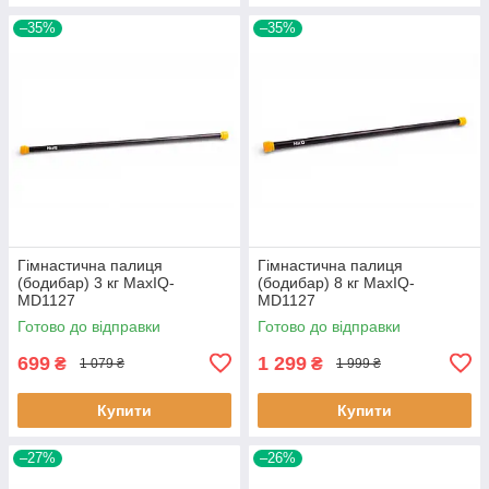
–35%
–35%
Гімнастична палиця
Гімнастична палиця
(бодибар) 3 кг MaxIQ-
(бодибар) 8 кг MaxIQ-
MD1127
MD1127
Готово до відправки
Готово до відправки
699
1 299
₴
₴
1 079 ₴
1 999 ₴
Купити
Купити
–27%
–26%