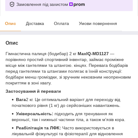
Замовлення під захистом
Опис
Доставка
Оплата
Умови повернення
Опис
Гімнастична палиця (бодибар) 2 кг
MaxIQ-MD1127
—
порівняно простий спортивний інвентар, займає проміжне
місце між гантелями та штангою. кінцях. Перевага бодібарів
перед гантелями та штангами полягає в їхній конструкції:
бодібари менш громіздки, зі зручним нековзним неопреновим
покриттям в зоні хвату.
Застосування й переваги
Вага
2 кг. Це оптимальний варіант для переходу від
початкового рівня (1 кг) до серйозніших навантажень.
Універсальність:
підходить для тренування як
верхньої, так і нижньої частини тіла, а також м'язів кора.
Реабілітація та ЛФК:
Часто використовується в
лікувальній фізкультурі та фізіотерапії для відновлення