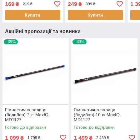
169
249
1 3
₴
₴
219 ₴
399 ₴
Купити
Купити
Акційні пропозиції та новинки
–39%
–39%
Гімнастична палиця
Гімнастична палиця
(бодибар) 7 кг MaxIQ-
(бодибар) 10 кг MaxIQ-
MD1127
MD1127
Готово до відправки
Готово до відправки
1 099
1 499
₴
₴
1 799 ₴
2 439 ₴