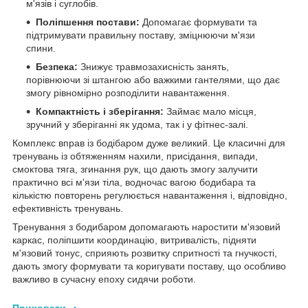
м'язів і суглобів.
Поліпшення постави:
Допомагає формувати та
підтримувати правильну поставу, зміцнюючи м'язи
спини.
Безпека:
Знижує травмозахисність занять,
порівнюючи зі штангою або важкими гантелями, що дає
змогу рівномірно розподілити навантаження.
Компактність і зберігання:
Займає мало місця,
зручний у зберіганні як удома, так і у фітнес-залі.
Комплекс вправ із бодібаром дуже великий. Це класичні для
тренувань із обтяженням нахили, присідання, випади,
смоктова тяга, згинання рук, що дають змогу залучити
практично всі м'язи тіла, водночас вагою бодибара та
кількістю повторень регулюється навантаження і, відповідно,
ефективність тренувань.
Тренування з бодибаром допомагають наростити м'язовий
каркас, поліпшити координацію, витривалість, підняти
м'язовий тонус, сприяють розвитку спритності та гнучкості,
дають змогу формувати та коригувати поставу, що особливо
важливо в сучасну епоху сидячи роботи.
Приховати