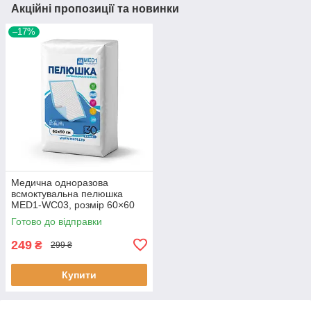
Акційні пропозиції та новинки
–17%
Медична одноразова
всмоктувальна пелюшка
MED1-WC03, розмір 60×60
см (30 шт. в пакованні)
Готово до відправки
249
₴
299 ₴
Купити