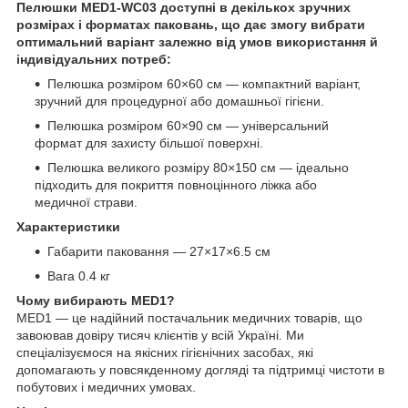
Пелюшки MED1-WC03 доступні в декількох зручних
розмірах і форматах паковань, що дає змогу вибрати
оптимальний варіант залежно від умов використання й
індивідуальних потреб:
Пелюшка розміром 60×60 см — компактний варіант,
зручний для процедурної або домашньої гігієни.
Пелюшка розміром 60×90 см — універсальний
формат для захисту більшої поверхні.
Пелюшка великого розміру 80×150 см — ідеально
підходить для покриття повноцінного ліжка або
медичної страви.
Характеристики
Габарити паковання — 27×17×6.5 см
Вага 0.4 кг
Чому вибирають MED1?
MED1 — це надійний постачальник медичних товарів, що
завоював довіру тисяч клієнтів у всій Україні. Ми
спеціалізуємося на якісних гігієнічних засобах, які
допомагають у повсякденному догляді та підтримці чистоти в
побутових і медичних умовах.