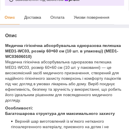
Опис
Доставка
Оплата
Умови повернення
Опис
Медична гігієнічна абсорбувальна одноразова пелюшка
MED1-WC03, розмір 60×60 см (10 шт. в упаковці) (MED1-
WC03606010)
Медична гігієнічна абсорбувальна одноразова пелюшка
MED1-WC03, розмір 60×60 см (10 шт. у пакованні) — це
високоякісний засіб медичного призначення, створений для
надійного гігієнічного захисту поверхонь і комфорту пацієнтів
під час догляд в умовах лікарень або дому. Виріб поєднує
ефективність, безпеку та зручність у використанні, що робить
його ідеальним рішенням для повсякденного медичного
догляду.
Особливості:
Багатошарова структура для максимального захисту
Верхній шар виготовлений із м'якого нетканого
гіпоалергенного матеріалу, приємного на дотик і не