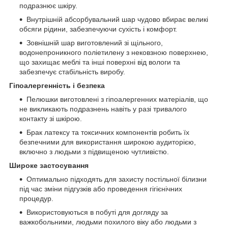
подразнює шкіру.
Внутрішній абсорбувальний шар чудово вбирає великі
обсяги рідини, забезпечуючи сухість і комфорт.
Зовнішній шар виготовлений зі щільного,
водонепроникного поліетилену з нековзною поверхнею,
що захищає меблі та інші поверхні від вологи та
забезпечує стабільність виробу.
Гіпоалергенність і безпека
Пелюшки виготовлені з гіпоалергенних матеріалів, що
не викликають подразнень навіть у разі тривалого
контакту зі шкірою.
Брак латексу та токсичних компонентів робить їх
безпечними для використання широкою аудиторією,
включно з людьми з підвищеною чутливістю.
Широке застосування
Оптимально підходять для захисту постільної білизни
під час зміни підгузків або проведення гігієнічних
процедур.
Використовуються в побуті для догляду за
важкобольними, людьми похилого віку або людьми з