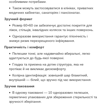
особливими потребами.
Також можуть застосовуватися в клініках, приватних
медичних кабінетах, санаторіях і пансіонатах.
Зручний формат
Розмір 60×60 см забезпечує достатнє покриття для
ліжок, стільців, інвалідних колясок та інших поверхонь.
Одноразове використання гарантує гігієнічність і
знижує ризик перехрещеного інфікування.
Практичність і комфорт
Пелюшки тонкі, але надзвичайно вбиральні, легко
адаптуються до будь-якої поверхні.
Гладка та приємна на дотик структура, яка не
протікає й не викликає дискомфорту.
Колірна ідентифікація: зовнішній шар блакитний,
внутрішній — білий, що зручно під час використання.
Зручне паковання
В одному пакованні — 10 одноразових пелюшок,
герметично упакованих для збереження стерильності та
зручності зберігання.