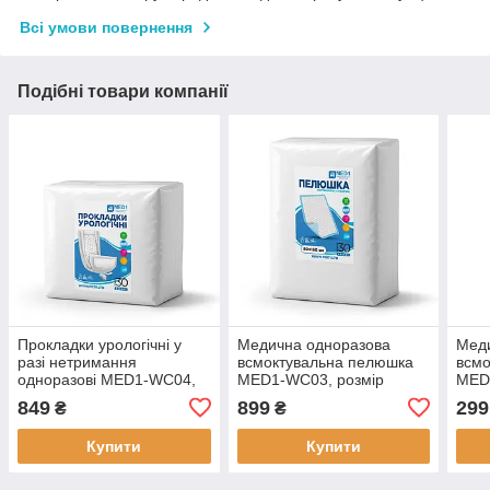
Всі умови повернення
Подібні товари компанії
Прокладки урологічні у
Медична одноразова
Мед
разі нетримання
всмоктувальна пелюшка
всмо
одноразові MED1-WC04,
MED1-WC03, розмір
MED
розмір 55×20 см (30 шт. в
80×150 см (30 шт. в
80×1
849
899
299
₴
₴
пакованні)
пакованні)
пако
Купити
Купити