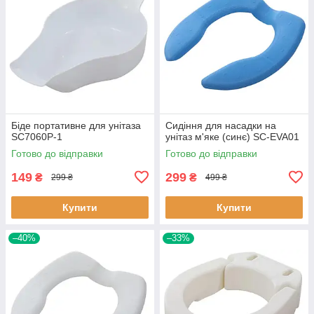
Біде портативне для унітаза
Сидіння для насадки на
SC7060P-1
унітаз м'яке (синє) SC-EVA01
Готово до відправки
Готово до відправки
149
299
₴
₴
299 ₴
499 ₴
Купити
Купити
–40%
–33%