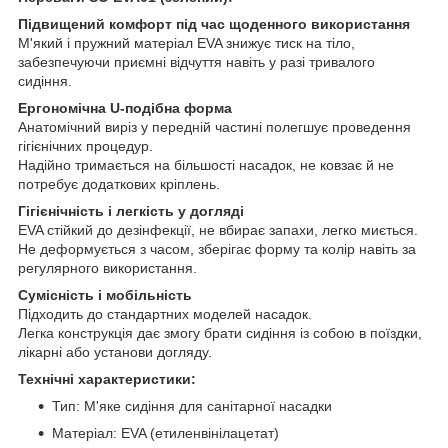
Підвищений комфорт під час щоденного використання
М'який і пружний матеріал EVA знижує тиск на тіло,
забезпечуючи приємні відчуття навіть у разі тривалого
сидіння.
Ергономічна U-подібна форма
Анатомічний виріз у передній частині полегшує проведення
гігієнічних процедур.
Надійно тримається на більшості насадок, не ковзає й не
потребує додаткових кріплень.
Гігієнічність і легкість у догляді
EVA стійкий до дезінфекції, не вбирає запахи, легко миється.
Не деформується з часом, зберігає форму та колір навіть за
регулярного використання.
Сумісність і мобільність
Підходить до стандартних моделей насадок.
Легка конструкція дає змогу брати сидіння із собою в поїздки,
лікарні або установи догляду.
Технічні характеристики:
Тип: М'яке сидіння для санітарної насадки
Матеріал: EVA (етиленвінілацетат)