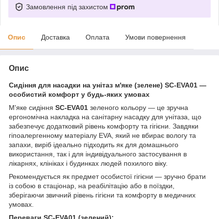
Замовлення під захистом
Опис
Доставка
Оплата
Умови повернення
Опис
Сидіння для насадки на унітаз м'яке (зелене) SC-EVA01 —
особистий комфорт у будь-яких умовах
М'яке сидіння
SC-EVA01
зеленого кольору — це зручна
ергономічна накладка на санітарну насадку для унітаза, що
забезпечує додатковий рівень комфорту та гігієни. Завдяки
гіпоалергенному матеріалу EVA, який не вбирає вологу та
запахи, виріб ідеально підходить як для домашнього
використання, так і для індивідуального застосування в
лікарнях, клініках і будинках людей похилого віку.
Рекомендується як предмет особистої гігієни — зручно брати
із собою в стаціонар, на реабілітацію або в поїздки,
зберігаючи звичний рівень гігієни та комфорту в медичних
умовах.
Переваги SC-EVA01 (зелений):