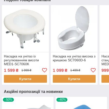
Насадка на унітаз із
Насадка на унітаз висока з
Наса
регулюванням висоти
кришкою SC7060D-6
стан
MED1-SC7060K
MED
1 599
1 099
999
₴
₴
1 999 ₴
1 499 ₴
Купити
Купити
Акційні пропозиції та новинки
–50%
–40%