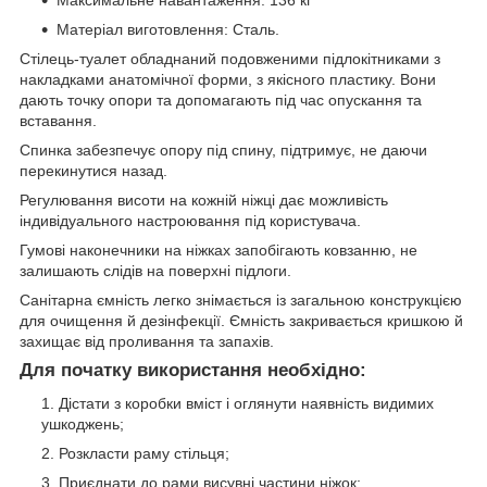
Максимальне навантаження: 136 кг
Матеріал виготовлення: Сталь.
Стілець-туалет обладнаний подовженими підлокітниками з
накладками анатомічної форми, з якісного пластику. Вони
дають точку опори та допомагають під час опускання та
вставання.
Спинка забезпечує опору під спину, підтримує, не даючи
перекинутися назад.
Регулювання висоти на кожній ніжці дає можливість
індивідуального настроювання під користувача.
Гумові наконечники на ніжках запобігають ковзанню, не
залишають слідів на поверхні підлоги.
Санітарна ємність легко знімається із загальною конструкцією
для очищення й дезінфекції. Ємність закривається кришкою й
захищає від проливання та запахів.
Для початку використання необхідно:
Дістати з коробки вміст і оглянути наявність видимих
ушкоджень;
Розкласти раму стільця;
Приєднати до рами висувні частини ніжок;