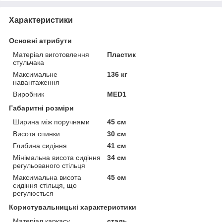
Характеристики
Основні атрибути
Матеріал виготовлення
Пластик
стульчака
Максимальне
136 кг
навантаження
Виробник
MED1
Габаритні розміри
Ширина між поручнями
45 см
Висота спинки
30 см
Глибина сидіння
41 см
Мінімальна висота сидіння
34 см
регульованого стільця
Максимальна висота
45 см
сидіння стільця, що
регулюється
Користувальницькі характеристики
Матеріал каркасу
сталь