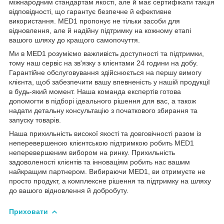
міжнародним стандартам якості, але й має сертифікати такція
відповідності, що гарантує безпечне й ефективне
використання. MED1 пропонує не тільки засоби для
відновлення, але й надійну підтримку на кожному етапі
вашого шляху до кращого самопочуття.
Ми в MED1 розуміємо важливість доступності та підтримки,
тому наш сервіс на зв'язку з клієнтами 24 години на добу.
Гарантійне обслуговування здійснюється на першу вимогу
клієнта, щоб забезпечити вашу впевненість у нашій продукції
в будь-який момент. Наша команда експертів готова
допомогти в підборі ідеального рішення для вас, а також
надати детальну консультацію з початкового збирання та
запуску товарів.
Наша прихильність високої якості та довговічності разом із
неперевершеною клієнтською підтримкою робить MED1
неперевершеним вибором на ринку. Прихильність
задоволеності клієнтів та інноваціям робить нас вашим
найкращим партнером. Вибираючи MED1, ви отримуєте не
просто продукт, а комплексне рішення та підтримку на шляху
до вашого відновлення й добробуту.
Приховати