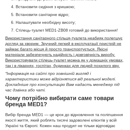
Встановити сидіння з кришкою;
Встановити санітарне відро;
Налаштувати необхідну висоту;
Стілець-туалет MED1-ZB08 готовий до використання!
Використання санітарного стільця-туалета неабияк полегшує
догляд за хворим. Зручний легкий в експлуатації пристрій не
займає багато місця й просто транспортується. Якісні
матеріали забезпечують надійність і довговічність виробу.
Використовувати стілець-туалет можна як у домашніх умовах,
так і в лікарнях, госпітах, будинках для людей похилого віку.
*Інформація на сайті про зовнішній вигляд і
характеристики може відрізнятися від реальної моделі.
Докладніше про консультацію Вам надасть менеджер під
час дзвінка або чаті
.
Чому потрібно вибирати саме товари
бренда
MED1?
Вибір бренда MED1 — це крок до відновлення та поліпшення
якості життя, який роблять тисячі задоволені клієнтів у всій
Україні та Європі. Кожен наш продукт не тільки відповідає