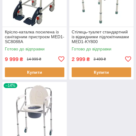
Крісло-каталка посилена із
Стілець-туалет стандартний
санітарним пристроєм MED1-
із відкидними підлокітниками
SC8088A
MED1-KY800
Готово до відправки
Готово до відправки
9 999
2 999
₴
₴
14 999 ₴
3 499 ₴
Купити
Купити
–14%