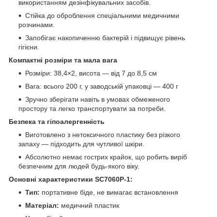
використанням дезінфікувальних засобів.
Стійка до оброблення спеціальними медичними
розчинами.
Запобігає накопиченню бактерій і підвищує рівень
гігієни.
Компактні розміри та мала вага
Розміри: 38,4×2, висота — від 7 до 8,5 см
Вага: всього 200 г, у заводській упаковці — 400 г
Зручно зберігати навіть в умовах обмеженого
простору та легко транспортувати за потреби.
Безпека та гіпоалергенність
Виготовлено з нетоксичного пластику без різкого
запаху — підходить для чутливої шкіри.
Абсолютно немає гострих крайок, що робить виріб
безпечним для людей будь-якого віку.
Основні характеристики SC7060P-1:
Тип:
портативне біде, не вимагає встановлення
Матеріал:
медичний пластик