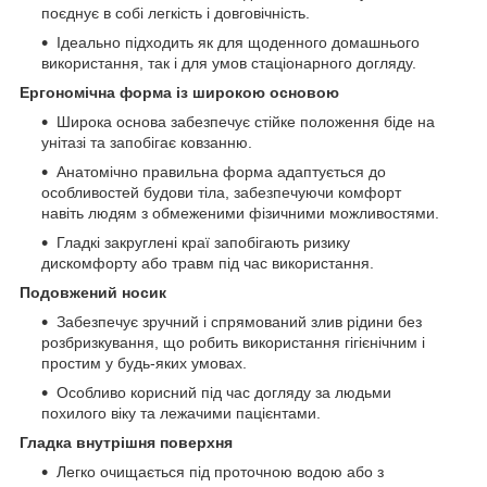
поєднує в собі легкість і довговічність.
Ідеально підходить як для щоденного домашнього
використання, так і для умов стаціонарного догляду.
Ергономічна форма із широкою основою
Широка основа забезпечує стійке положення біде на
унітазі та запобігає ковзанню.
Анатомічно правильна форма адаптується до
особливостей будови тіла, забезпечуючи комфорт
навіть людям з обмеженими фізичними можливостями.
Гладкі закруглені краї запобігають ризику
дискомфорту або травм під час використання.
Подовжений носик
Забезпечує зручний і спрямований злив рідини без
розбризкування, що робить використання гігієнічним і
простим у будь-яких умовах.
Особливо корисний під час догляду за людьми
похилого віку та лежачими пацієнтами.
Гладка внутрішня поверхня
Легко очищається під проточною водою або з