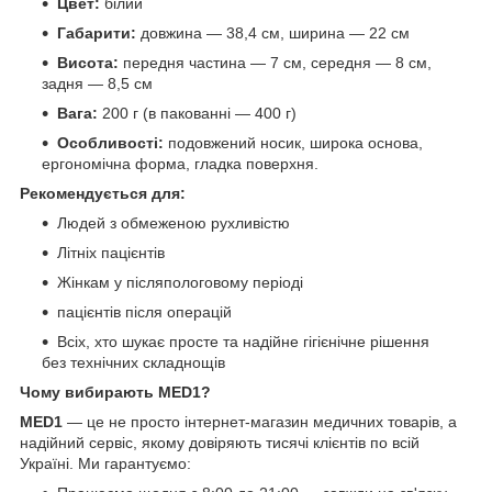
Цвет:
білий
Габарити:
довжина — 38,4 см, ширина — 22 см
Висота:
передня частина — 7 см, середня — 8 см,
задня — 8,5 см
Вага:
200 г (в пакованні — 400 г)
Особливості:
подовжений носик, широка основа,
ергономічна форма, гладка поверхня.
Рекомендується для:
Людей з обмеженою рухливістю
Літніх пацієнтів
Жінкам у післяпологовому періоді
пацієнтів після операцій
Всіх, хто шукає просте та надійне гігієнічне рішення
без технічних складнощів
Чому вибирають MED1?
MED1
— це не просто інтернет-магазин медичних товарів, а
надійний сервіс, якому довіряють тисячі клієнтів по всій
Україні. Ми гарантуємо: