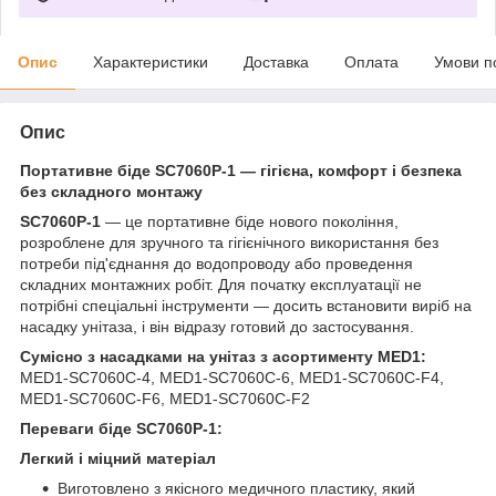
Опис
Характеристики
Доставка
Оплата
Умови п
Опис
Портативне біде SC7060P-1 — гігієна, комфорт і безпека
без складного монтажу
SC7060P-1
— це портативне біде нового покоління,
розроблене для зручного та гігієнічного використання без
потреби під'єднання до водопроводу або проведення
складних монтажних робіт. Для початку експлуатації не
потрібні спеціальні інструменти — досить встановити виріб на
насадку унітаза, і він відразу готовий до застосування.
Сумісно з насадками на унітаз з асортименту MED1:
MED1-SC7060C-4, MED1-SC7060C-6, MED1-SC7060C-F4,
MED1-SC7060C-F6, MED1-SC7060C-F2
Переваги біде SC7060P-1:
Легкий і міцний матеріал
Виготовлено з якісного медичного пластику, який