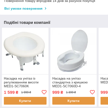
Повернення товару впродовж 14 днів за рахунок покупця
Всі умови повернення
Подібні товари компанії
Насадка на унітаз із
Насадка на унітаз
Наса
регулюванням висоти
стандартна з кришкою
MED
MED1-SC7060K
MED1-SC7060D-4
1 599
999
999
₴
₴
1 999 ₴
1 399 ₴
Купити
Купити