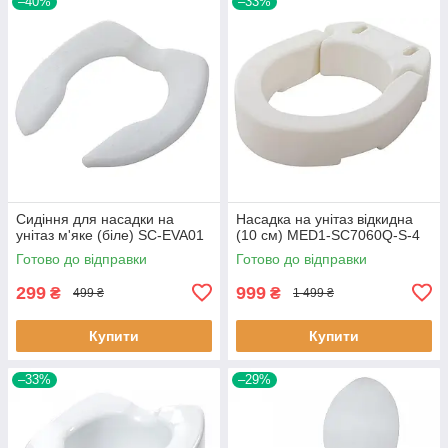
–40%
–33%
Сидіння для насадки на
Насадка на унітаз відкидна
унітаз м'яке (біле) SC-EVA01
(10 см) MED1-SC7060Q-S-4
Готово до відправки
Готово до відправки
299
999
₴
₴
499 ₴
1 499 ₴
Купити
Купити
–33%
–29%