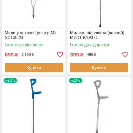
Милиці пахвові (розмір M)
Милиця підлокітна (чорний)
SC1002G
MED1-KY937L
Готово до відправки
Готово до відправки
899
399
₴
₴
1 199 ₴
499 ₴
Купити
Купити
–20%
–20%