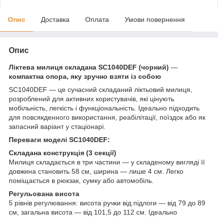
Опис
Доставка
Оплата
Умови повернення
Опис
Ліктева милиця складана SC1040DEF (чорний)
—
компактна опора, яку зручно взяти із собою
SC1040DEF — це сучасний складаний ліктьовий милиця,
розроблений для активних користувачів, які цінують
мобільність, легкість і функціональність. Ідеально підходить
для повсякденного використання, реабілітації, поїздок або як
запасний варіант у стаціонарі.
Переваги моделі SC1040DEF:
Складана конструкція (3 секції)
Милиця складається в три частини — у складеному вигляді її
довжина становить 58 см, ширина — лише 4 см. Легко
поміщається в рюкзак, сумку або автомобіль.
Регульована висота
5 рівнів регулювання: висота ручки від підлоги — від 79 до 89
см, загальна висота — від 101,5 до 112 см. Ідеально