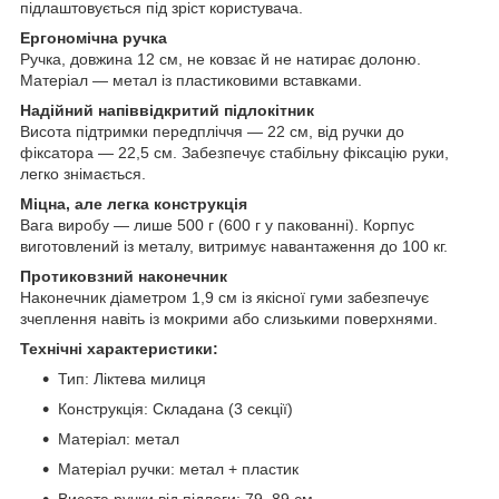
підлаштовується під зріст користувача.
Ергономічна ручка
Ручка, довжина 12 см, не ковзає й не натирає долоню.
Матеріал — метал із пластиковими вставками.
Надійний напіввідкритий підлокітник
Висота підтримки передпліччя — 22 см, від ручки до
фіксатора — 22,5 см. Забезпечує стабільну фіксацію руки,
легко знімається.
Міцна, але легка конструкція
Вага виробу — лише 500 г (600 г у пакованні). Корпус
виготовлений із металу, витримує навантаження до 100 кг.
Протиковзний наконечник
Наконечник діаметром 1,9 см із якісної гуми забезпечує
зчеплення навіть із мокрими або слизькими поверхнями.
Технічні характеристики:
Тип: Ліктева милиця
Конструкція: Складана (3 секції)
Матеріал: метал
Матеріал ручки: метал + пластик
Висота ручки від підлоги: 79–89 см