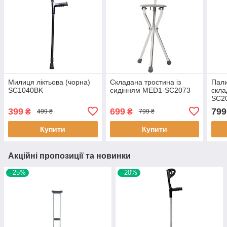
Милиця ліктьова (чорна)
Складана тростина із
Пали
SC1040BK
сидінням MED1-SC2073
скла
SC2
399
699
799
₴
₴
499 ₴
799 ₴
Купити
Купити
Акційні пропозиції та новинки
–25%
–20%