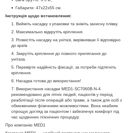
Габарити: 47х22х55 см.
Інструкція щодо встановлення:
Вийміть насадку з упаковки та зніміть захисну плівку.
Максимально відкрутіть кріплення.
Розмістіть насадку на унітазі, вирівнявши її відповідно
до країв.
Закрутіть кріплення до повного прилягання до
унітаза.
Перевірте надійність фіксації; за потреби підтягніть
кріплення.
Насадка готова до використання!
Використання насадки MED1-SC7060B-N-4
рекомендовано для літніх людей, пацієнтів у період
реабілітації після операцій або травм, а також для осіб з
обмеженими фізичними можливостями. Вона неабияк
спрощує догляд за пацієнтом і забезпечує комфорт під
час щоденних гігієнічних процедур.
Про компанію MED1
Компанія MED1 — надійний постачальник медичного