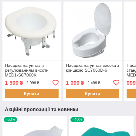
Насадка на унітаз із
Насадка на унітаз висока з
Наса
регулюванням висоти
кришкою SC7060D-6
стан
MED1-SC7060K
MED
1 599
1 099
999
₴
₴
1 999 ₴
1 499 ₴
Купити
Купити
Акційні пропозиції та новинки
–50%
–40%