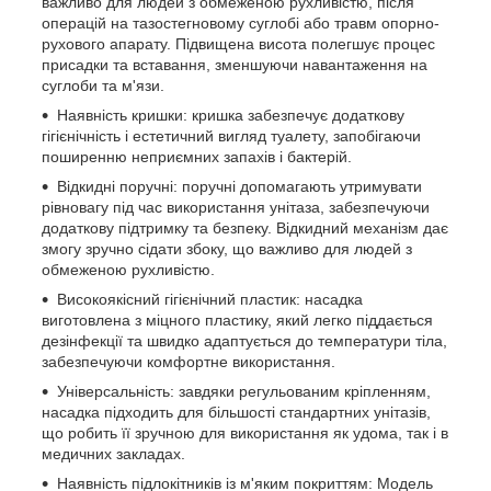
важливо для людей з обмеженою рухливістю, після
операцій на тазостегновому суглобі або травм опорно-
рухового апарату. Підвищена висота полегшує процес
присадки та вставання, зменшуючи навантаження на
суглоби та м'язи.
Наявність кришки: кришка забезпечує додаткову
гігієнічність і естетичний вигляд туалету, запобігаючи
поширенню неприємних запахів і бактерій.
Відкидні поручні: поручні допомагають утримувати
рівновагу під час використання унітаза, забезпечуючи
додаткову підтримку та безпеку. Відкидний механізм дає
змогу зручно сідати збоку, що важливо для людей з
обмеженою рухливістю.
Високоякісний гігієнічний пластик: насадка
виготовлена з міцного пластику, який легко піддається
дезінфекції та швидко адаптується до температури тіла,
забезпечуючи комфортне використання.
Універсальність: завдяки регульованим кріпленням,
насадка підходить для більшості стандартних унітазів,
що робить її зручною для використання як удома, так і в
медичних закладах.
Наявність підлокітників із м'яким покриттям: Модель