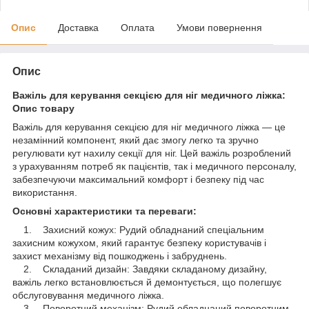
Опис
Доставка
Оплата
Умови повернення
Опис
Важіль для керування секцією для ніг медичного ліжка:
Опис товару
Важіль для керування секцією для ніг медичного ліжка — це
незамінний компонент, який дає змогу легко та зручно
регулювати кут нахилу секції для ніг. Цей важіль розроблений
з урахуванням потреб як пацієнтів, так і медичного персоналу,
забезпечуючи максимальний комфорт і безпеку під час
використання.
Основні характеристики та переваги:
1. Захисний кожух: Рудий обладнаний спеціальним
захисним кожухом, який гарантує безпеку користувачів і
захист механізму від пошкоджень і забруднень.
2. Складаний дизайн: Завдяки складаному дизайну,
важіль легко встановлюється й демонтується, що полегшує
обслуговування медичного ліжка.
3. Поворотний механізм: Рудий обладнаний поворотним