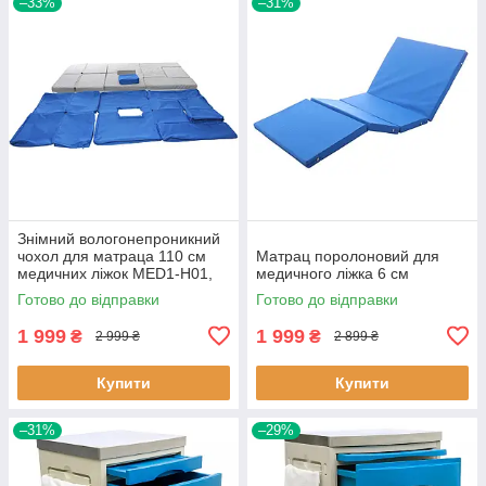
–33%
–31%
Знімний вологонепроникний
чохол для матраца 110 см
Матрац поролоновий для
медичних ліжок MED1-Н01,
медичного ліжка 6 см
MED1-Н03 (8 см)
Готово до відправки
Готово до відправки
1 999
1 999
₴
₴
2 999 ₴
2 899 ₴
Купити
Купити
–31%
–29%