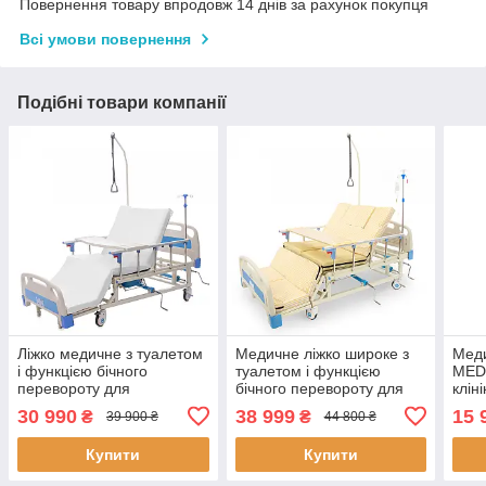
Повернення товару впродовж 14 днів за рахунок покупця
Всі умови повернення
Подібні товари компанії
Ліжко медичне з туалетом
Медичне ліжко широке з
Меди
і функцією бічного
туалетом і функцією
MED1
перевороту для
бічного перевороту для
кліні
важкобольних
важкобольних
Функ
30 990
38 999
15 
₴
₴
39 900 ₴
44 800 ₴
(відеообзор)
інва
Купити
Купити