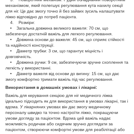
механізмом, який полегшує регулювання кута нахилу секції
для ніг. Це дає змогу точно й без зайвих зусиль налаштувати
ліжко відповідно до потреб пацієнта.
4. Розміри:
• Загальна довжина великого важеля: 70 см, що
забезпечує достатній важіль для легкого регулювання.
• Довжина основи до важеля: 45 см, що сприяє стійкості
та надійності конструкції.
• Діаметр трубки: 3 см, що гарантує міцність і
довговічність.
• Довжина ручки: 9 см, забезпечуючи зручне схоплення та
легкість у використанні.
• Діаметр важеля від основи до вигину: 15 см, що дає
змогу комфортно тримати важіль під час регулювання.
Використання в домашніх умовах і лікарні:
Важіль для керування секцією для ніг медичного ліжка
ідеально підходить як для використання в умовах лікарні, так і
вдома. У лікарняних умовах він дає змогу медичному
персоналу швидко та точно настроїти ліжко, покращуючи
умови догляду за пацієнтом. Вдома цей важіль надає
можливість родичам або сидячим зручно доглядати за
пацієнтом, створюючи комфортні умови для реабілітації або