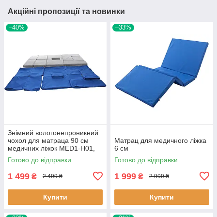
Акційні пропозиції та новинки
–40%
–33%
Знімний вологонепроникний
чохол для матраца 90 см
Матрац для медичного ліжка
медичних ліжок MED1-Н01,
6 см
MED1-Н03 (8 см)
Готово до відправки
Готово до відправки
1 499
1 999
₴
₴
2 499 ₴
2 999 ₴
Купити
Купити