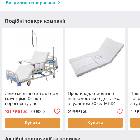
Всі умови повернення
Подібні товари компанії
Ліжко медичне з туалетом
Простирадло медичне
Про
і функцією бічного
непромокальне для ліжка
непр
перевороту для
з туалетом 90 см MED1-
з ту
важкобольних
H05
30 990
2 999
1 9
₴
₴
39 900 ₴
(відеообзор)
Купити
Купити
Акційні пропозиції та новинки