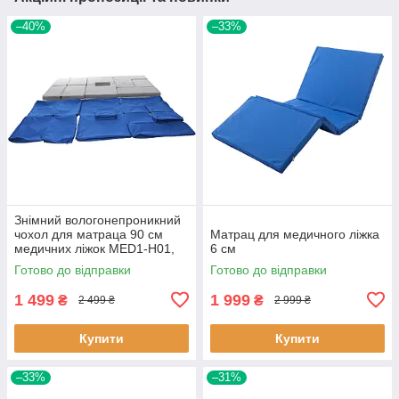
–40%
–33%
Знімний вологонепроникний
чохол для матраца 90 см
Матрац для медичного ліжка
медичних ліжок MED1-Н01,
6 см
MED1-Н03 (8 см)
Готово до відправки
Готово до відправки
1 499
1 999
₴
₴
2 499 ₴
2 999 ₴
Купити
Купити
–33%
–31%