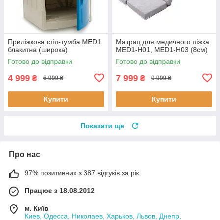
Приліжкова стіл-тумба MED1
Матрац для медичного ліжка
блакитна (широка)
MED1-Н01, MED1-Н03 (8см)
Готово до відправки
Готово до відправки
4 999
7 999
₴
₴
6 999 ₴
9 999 ₴
Купити
Купити
Показати ще
Про нас
97% позитивних з 387 відгуків за рік
Працює з 18.08.2012
м. Київ
Киев, Одесса, Николаев, Харьков, Львов, Днепр,