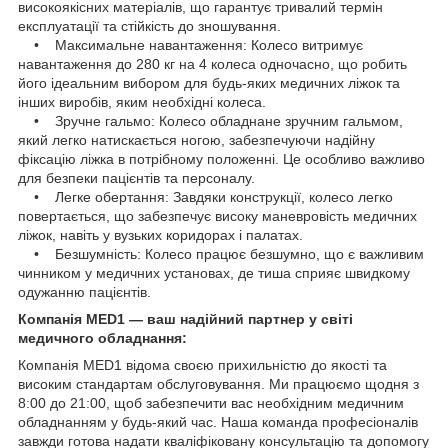
високоякісних матеріалів, що гарантує тривалий термін
експлуатації та стійкість до зношування.
• Максимальне навантаження: Колесо витримує
навантаження до 280 кг на 4 колеса одночасно, що робить
його ідеальним вибором для будь-яких медичних ліжок та
інших виробів, яким необхідні колеса.
• Зручне гальмо: Колесо обладнане зручним гальмом,
який легко натискається ногою, забезпечуючи надійну
фіксацію ліжка в потрібному положенні. Це особливо важливо
для безпеки пацієнтів та персоналу.
• Легке обертання: Завдяки конструкції, колесо легко
повертається, що забезпечує високу маневровість медичних
ліжок, навіть у вузьких коридорах і палатах.
• Безшумність: Колесо працює безшумно, що є важливим
чинником у медичних установах, де тиша сприяє швидкому
одужанню пацієнтів.
Компанія MED1 — ваш надійний партнер у світі
медичного обладнання:
Компанія MED1 відома своєю прихильністю до якості та
високим стандартам обслуговування. Ми працюємо щодня з
8:00 до 21:00, щоб забезпечити вас необхідним медичним
обладнанням у будь-який час. Наша команда професіоналів
завжди готова надати кваліфіковану консультацію та допомогу