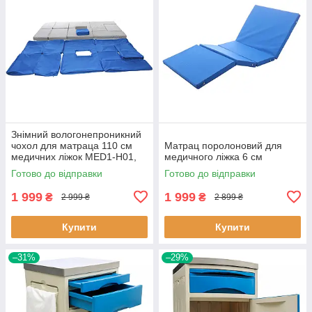
Знімний вологонепроникний
чохол для матраца 110 см
Матрац поролоновий для
медичних ліжок MED1-Н01,
медичного ліжка 6 см
MED1-Н03 (8 см)
Готово до відправки
Готово до відправки
1 999
1 999
₴
₴
2 999 ₴
2 899 ₴
Купити
Купити
–31%
–29%