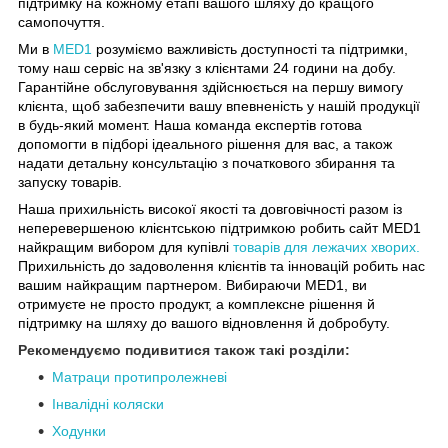
підтримку на кожному етапі вашого шляху до кращого
самопочуття.
Ми в
MED1
розуміємо важливість доступності та підтримки,
тому наш сервіс на зв'язку з клієнтами 24 години на добу.
Гарантійне обслуговування здійснюється на першу вимогу
клієнта, щоб забезпечити вашу впевненість у нашій продукції
в будь-який момент. Наша команда експертів готова
допомогти в підборі ідеального рішення для вас, а також
надати детальну консультацію з початкового збирання та
запуску товарів.
Наша прихильність високої якості та довговічності разом із
неперевершеною клієнтською підтримкою робить сайт MED1
найкращим вибором для купівлі
товарів для лежачих хворих.
Прихильність до задоволення клієнтів та інновацій робить нас
вашим найкращим партнером. Вибираючи MED1, ви
отримуєте не просто продукт, а комплексне рішення й
підтримку на шляху до вашого відновлення й добробуту.
Рекомендуємо подивитися також такі розділи:
Матраци протипролежневі
Інвалідні коляски
Ходунки