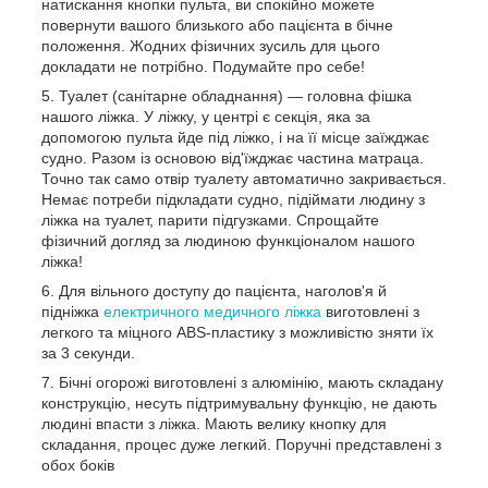
натискання кнопки пульта, ви спокійно можете
повернути вашого близького або пацієнта в бічне
положення. Жодних фізичних зусиль для цього
докладати не потрібно. Подумайте про себе!
Туалет (санітарне обладнання) — головна фішка
нашого ліжка. У ліжку, у центрі є секція, яка за
допомогою пульта йде під ліжко, і на її місце заїжджає
судно. Разом із основою від'їжджає частина матраца.
Точно так само отвір туалету автоматично закривається.
Немає потреби підкладати судно, підіймати людину з
ліжка на туалет, парити підгузками. Спрощайте
фізичний догляд за людиною функціоналом нашого
ліжка!
Для вільного доступу до пацієнта, наголов'я й
підніжка
електричного медичного ліжка
виготовлені з
легкого та міцного ABS-пластику з можливістю зняти їх
за 3 секунди.
Бічні огорожі виготовлені з алюмінію, мають складану
конструкцію, несуть підтримувальну функцію, не дають
людині впасти з ліжка. Мають велику кнопку для
складання, процес дуже легкий. Поручні представлені з
обох боків