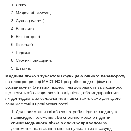
Ліжко.
Медичний матрац.
Судно (туалет).
Ванночка.
Бічні огорожі.
Виголов'я.
Підніжя.
Столик накладний.
Штатив.
Медичне ліжко з туалетом і функцією бічного перевороту
на електроприводі MED1-H01 розроблена для фізично
розвантажити близьких людей, , які доглядають за людиною,
що лежить або людиною з інвалідністю, або медпрацівників,
які доглядають за ослабленими пацієнтами, саме для цього
вона має такі широкі можливості
Для приймання їжі або за потреби підняти людину в
напівсиднє положення, Ви спокійно можете підняти
спинку
медичного ліжка з електроприводом
за
допомогою натискання кнопки пульта та за 5 секунд