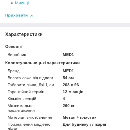
Милиці
Приховати
Характеристики
Основні
Виробник
MED1
Користувальницькі характеристики
Бренд
MED1
Висота ложа від підлоги
54 см
Габарити ліжка, ДхШ, см
208 x 96
Гарантійний термін
12 місяців
Кількість секцій
4
Максимальне
260 кг
навантаження
Матеріал виготовлення
Метал + пластик
Призначення медичної
Для будинку і лікарні
ліжка