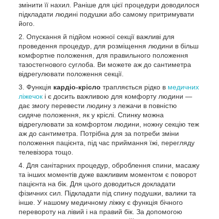
змінити її нахил. Раніше для цієї процедури доводилося
підкладати людині подушки або самому притримувати
його.
Опускання й підйом ножної секції важливі для
проведення процедур, для розміщення людини в більш
комфортне положення, для правильного положення
тазостегнового суглоба. Ви можете аж до сантиметра
відрегулювати положення секції.
Функція
кардіо-крісло
трапляється рідко в
медичних
ліжечок
і є досить важливою для комфорту людини —
дає змогу перевести людину з лежачи в повністю
сидяче положення, як у кріслі. Спинку можна
відрегулювати за комфортом людини, ножну секцію теж
аж до сантиметра. Потрібна для за потреби зміни
положення пацієнта, під час приймання їжі, перегляду
телевізора тощо.
Для санітарних процедур, оброблення спини, масажу
та інших моментів дуже важливим моментом є поворот
пацієнта на бік. Для цього доводиться докладати
фізичних сил. Підкладати під спину подушки, валики та
інше. У нашому медичному ліжку є функція бічного
перевороту на лівий і на правий бік. За допомогою