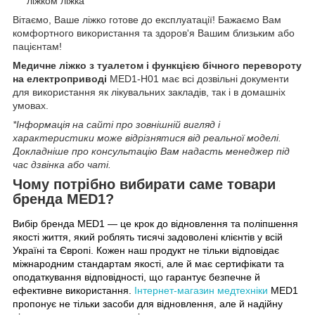
ліжком ліжка
Вітаємо, Ваше ліжко готове до експлуатації! Бажаємо Вам
комфортного використання та здоров'я Вашим близьким або
пацієнтам!
Медичне ліжко з туалетом і функцією бічного перевороту
на електроприводі
MED1-H01 має всі дозвільні документи
для використання як лікувальних закладів, так і в домашніх
умовах.
*Інформація на сайті про зовнішній вигляд і
характеристики може відрізнятися від реальної моделі.
Докладніше про консультацію Вам надасть менеджер під
час дзвінка або чаті
.
Чому потрібно вибирати саме товари
бренда MED1?
Вибір бренда MED1 — це крок до відновлення та поліпшення
якості життя, який роблять тисячі задоволені клієнтів у всій
Україні та Європі. Кожен наш продукт не тільки відповідає
міжнародним стандартам якості, але й має сертифікати та
оподаткування відповідності, що гарантує безпечне й
ефективне використання.
Інтернет-магазин медтехніки
MED1
пропонує не тільки засоби для відновлення, але й надійну