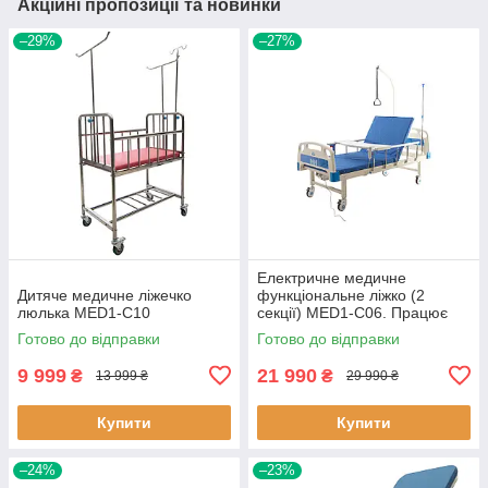
Акційні пропозиції та новинки
–29%
–27%
Електричне медичне
Дитяче медичне ліжечко
функціональне ліжко (2
люлька MED1-C10
секції) MED1-С06. Працює
без світла
Готово до відправки
Готово до відправки
9 999
21 990
₴
₴
13 999 ₴
29 990 ₴
Купити
Купити
–24%
–23%