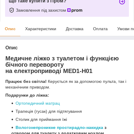
Що таке купити з Пром?
Замовлення під захистом
Опис
Характеристики
Доставка
Оплата
Умови п
Опис
Медичне ліжко з туалетом і функцією
бічного перевороту
на електроприводі MED1-H01
Працює без світла!
Керується як за допомогою пульта, так і
механічним приводом.
Подарунки до ліжка:
Ортопедичний матрац
Трапеція (гусак) для підтягування
Столик для приймання їжі
Вологонепроникне простирадло-накидка
з
отвором для туалету з додатковим чохлом