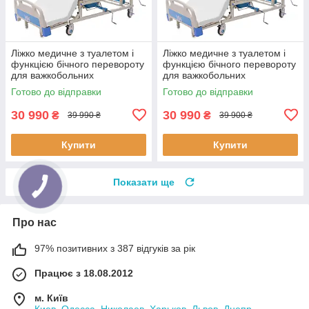
Ліжко медичне з туалетом і
Ліжко медичне з туалетом і
функцією бічного перевороту
функцією бічного перевороту
для важкобольних
для важкобольних
(відеообзор)
(відеообзор)
Готово до відправки
Готово до відправки
30 990
30 990
₴
₴
39 990 ₴
39 900 ₴
Купити
Купити
Показати ще
Про нас
97% позитивних з 387 відгуків за рік
Працює з 18.08.2012
м. Київ
Киев, Одесса, Николаев, Харьков, Львов, Днепр,