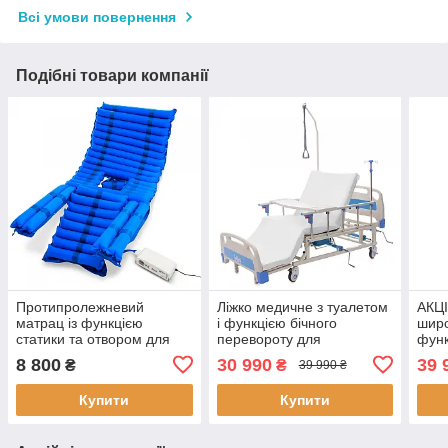
Всі умови повернення
Подібні товари компанії
Протипролежневий
Ліжко медичне з туалетом
АКЦІ
матрац із функцією
і функцією бічного
широ
статики та отвором для
перевороту для
функ
туалету для ліжка MED1-
важкобольних
пере
8 800
30 990
39 
₴
₴
39 990 ₴
H05. Працює без світла
(відеообзор)
важк
Купити
Купити