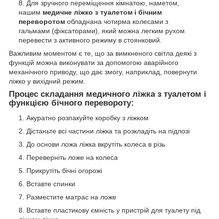
Для зручного переміщення кімнатою, наметом,
нашим
медичне ліжко з туалетом і бічним
переворотом
обладнана чотирма колесами з
гальмами (фіксаторами), який можна легким рухом
перевести з активного режиму в стоянковий.
Важливим моментом є те, що за вимкненого світла деякі з
функцій можна виконувати за допомогою аварійного
механічного приводу, що дає змогу, наприклад, повернути
ліжко у вихідний режим.
Процес складання медичного ліжка з туалетом і
функцією бічного перевороту:
Акуратно розпакуйте коробку з ліжком
Дістаньте всі частини ліжка та розкладіть на підлозі
До основи ложа ліжка вкрутіть колеса в різь
Переверніть ложе на колеса
Прикрутіть бічні огорожі
Вставте спинки
Разместите матрас на ложе
Вставте пластикову ємність у пристрій для туалету під