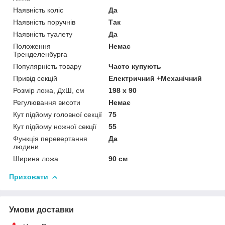
Наявність коліс
Да
Наявність поручнів
Так
Наявність туалету
Да
Положення
Немає
Тренделенбурга
Популярність товару
Часто купують
Привід секцій
Електричний +Механічний
Розмір ложа, ДхШ, см
198 х 90
Регулювання висоти
Немає
Кут підйому головної секції
75
Кут підйому ножної секції
55
Функція перевертання
Да
людини
Ширина ложа
90 см
Приховати
Умови доставки