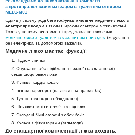
Рекомендуємо до використання в комплекті
з
протипролежнєвим матрацом із туалетним отвором
MED1-M01
Єдина у своєму роді
багатофункціональне медичне ліжко з
електроприводом
з таким широким спектром можливостей.
Також у нашому асортименті представлена така сама
медичне ліжко з туалетом із механічним приводом
(керування
без електрики, за допомогою важелів).
Медичне ліжко
має такі функції:
Підйом спинки
Опускання або підіймання ножної (тазостегнової)
секції щодо рівня ліжка
Функція кардіо-крісло
Бічний переворот (на лівий і на правий бік)
Туалет (санітарне обладнання)
Швидкознімні виголов'я та підніжка
Складані бічні огорожі з обох боків
Колеса з фіксаторами (гальмоди)
До стандартної комплектації ліжка входить: