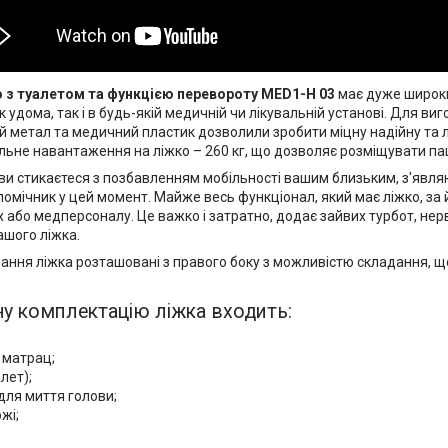
 з туалетом та функцією перевороту MED1-H
03
має дуже широки
 удома, так і в будь-якій медичній чи лікувальній установі. Для ви
й метал та медичний пластик дозволили зробити міцну надійну та ле
ьне навантаження на ліжко – 260 кг, що дозволяє розміщувати пац
ви стикаєтеся з позбавленням мобільності вашим близьким, з'являю
помічник у цей момент. Майже весь функціонал, який має ліжко, за 
 або медперсоналу. Це важко і затратно, додає зайвих турбот, нер
шого ліжка.
ання ліжка розташовані з правого боку з можливістю складання, 
ну комплектацію ліжка входить:
 матрац;
лет);
для миття голови;
жі;