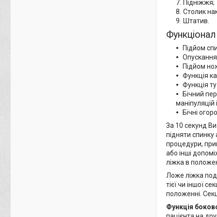
Підніжжя;
Столик на
Штатив.
Функціона
Підйом сп
Опускання 
Підйом нож
Функція ка
Функція т
Бічний пер
маніпуляцій
Бічні огор
За 10 секунд В
підняти спинку 
процедури, прий
або інші допомі
ліжка в положен
Ложе ліжка под
тієї чи іншої с
положенні. Секц
Функція боков
пацієнта на дру