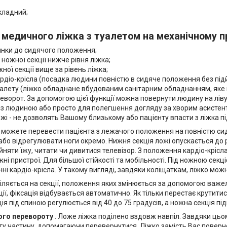
кладний;
л
медичного ліжка з туалетом на механічному п
инки до сидячого положення;
ножної секції нижче рівня ліжка;
ної секції вище за рівень ліжка;
рдіо-крісла (посадка людини повністю в сидяче положення без підй
уалету (ліжко обладнане вбудованим санітарним обладнанням, яке
еворот. За допомогою цієї функції можна повернути людину на лів
 із людиною або просто для полегшення догляду за хворим асистент
ожі - не дозволять Вашому близькому або пацієнту впасти з ліжка під 
и можете перевести пацієнта з лежачого положення на повністю сид
або відрегулювати ноги окремо. Нижня секція ложі опускається до р
няти їжу, читати чи дивитися телевізор. З положення кардіо-крісл
жні пристрої. Для більшої стійкості та мобільності. Під ножною сек
ні кардіо-крісла. У такому вигляді, завдяки коліщаткам, ліжко мо
іляється на секції, положення яких змінюється за допомогою важел
екції, фіксація відбувається автоматично. Як тільки перестає крутит
ія під спиною регулюється від 40 до 75 градусів, а ножна секція пі
ого перевороту
. Ложе ліжка поділено вздовж навпіл. Завдяки ць
гу частину, допомагаючи перевернутися. Ліжко замість Вас поверне