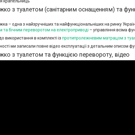
я крапельниць
жко з туалетом (санітарним оснащенням) та фун
жка – одна з найзручніших та найфункціональніших на ринку Украї
ом та бічним переворотом на електроприводі
– управління всіма фу
о використання в комплекті із
протипролежневим матрацом з туа
ності ми записали повне відео експлуатації з детальним описом фу
жко з туалетом та функцією перевороту, відео