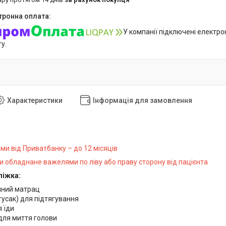
У компанії підключені електро
у.
Характеристики
Інформація для замовлення
ми від Приватбанку – до 12 місяців
и обладнане важелями по ліву або праву сторону від пацієнта
ліжка:
чний матрац
гусак) для підтягування
 їди
для миття голови