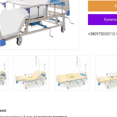
К
Купити
+380973033112
ару протягом 14 днів
за рахунок покупця