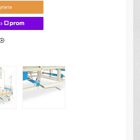
упити
 з