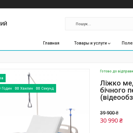
ЛИЙ
Главная
Товары и услуги
Поле
Готово до відправ
Ліжко ме
бічного 
0
Годин
0
0
Хвилин
0
0
Секунд
(відеообз
39 900 ₴
30 990 ₴