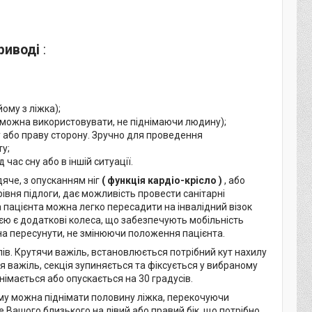
риводі
:
ому з ліжка);
 можна використовувати, не піднімаючи людину);
у або праву сторону. Зручно для проведення
у;
час сну або в іншій ситуації.
яче, з опусканням ніг
(
функція кардіо-крісло
)
, або
івня підлоги, дає можливість провести санітарні
а пацієнта можна легко пересадити на інвалідний візок
цією є додаткові колеса, що забезпечують мобільність
жна пересунути, не змінюючи положення пацієнта.
ів. Крутячи важіль, встановлюється потрібний кут нахилу
ися важіль, секція зупиняється та фіксується у вибраному
днімається або опускається на 30 градусів.
ому можна піднімати половину ліжка, перекочуючи
 Вашого близького на лівий або правий бік, що потрібно