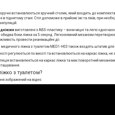
оручні встановлюється зручний столик, який входить до комплекта
і в піднятому стані. Стіл допоможе в прийомі їжі та ліків, при нео
ніпуляцій.
підніжжя
виготовлені з ABS-пластику – вони міцні та легкі одночас
обидва боки ліжка за 5 секунд. Легкознімний механізм перетворює 
жливість провести реанімаційні дії.
 медичного ліжка з туалетом MED1-H03 також входять штатив для 
ості регулюється по висоті та встановлюється на каркас ліжка, не
пеція встановлюється на каркас ліжка та має поворотний механізм
зташування.
 ліжко з туалетом?
ня зображений на відео: