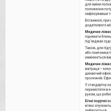
для зміни поло
положення потр
зафіксувавши т
Всі важелі, при
додаткового мі
Медичне ліжк
піднімати близь
під'їжджає судн
Також, для підт
або помічника 
замінюється ва
Медичне ліжко
матраца – коко
дихаючий ефект.
пролежнів. Ефек
У стандартну к
перемістити в і
рухом, що робит
Бічні поручні
ви
м'яко опускаєть
зафіксується.