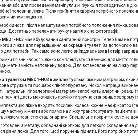
ження або для проведення маніпуляцій. Функція приводиться в ді
ібної половини ліжка. Після прийняття хворим потрібного положен
аким чином пацієнта.
 необхідності, після налаштування потрібного положення ліжка, хо
сця. Достатньо переламати ручку навпіл як на фотографії.
о MED1-H03
має вбудований санітарний пристрій. Тепер Вам не пот
кого з ліжка для переміщення на окремий туалет. За допомогою важе
о для потреби. Так само воно легко виїжджає назад і отвір закрива
римки гігієни хворого, ліжко комплектується ванною для миття гол
піднімати ємність наповнену водою. Для встановлення на ліжку пер
нною.
 з туалетом MED1-H03
комплектується
якісним матрацом, який 
сова стружка та прошарок пінополіуретану. Чохол матраца виконан
 Натуральні гіпоалергенні матеріали запобіжать алергічні реакції
т пам'яті дасть можливість прийняти зручне становище хворому і з
омплектацію ліжка входять посилені колеса, кожне має фіксатор (г
ншу частину кімнати або прямо на ліжку транспортувати пацієнта в 
ь ліжком повністю стаціонарним. Спеціальне покриття коліс не дря
готовлені з металу, обладнані кнопкою для легкого складання за д
ся рівня ложа. Для того, щоб поручень підняти, його потрібно потя