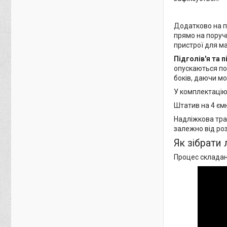
Додатково на п
прямо на поручн
пристрої для ма
Підголів'я та 
опускаються по 
боків, даючи мо
У комплектацію
Штатив на 4 ємн
Надліжкова тра
залежно від ро
Як зібрати
Процес складан