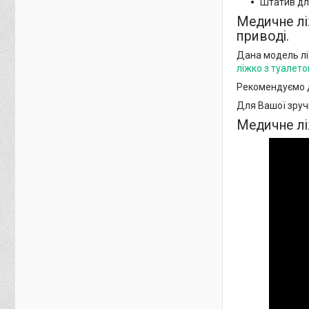
Штатив дл
Медичне лі
приводі.
Дана модель лі
ліжко з туалет
Рекомендуємо д
Для Вашої зруч
Медичне лі