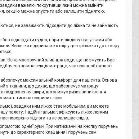
ю завдяки важелю, покрутивши який можна змінити
ня, секцію можна опустити або залишити піднятою,
ваються, не заважають підходити до ліжка та не займають
рібно підкладати судно, парити людину підгузками або
ля Ви легко відкриваєте отвір у центрі ліжка і до отвору
ється.
ови. Вона має зручний злив для води, що не змусить Вас
едбачена знімна секція матраца, яка при необхідності
забезпечує максимальний комфорт для пацієнта. Основа
ий з тканини, що дихає, що забезпечує матрацу
 та подразнення шкіри, що знижує ризик виникнення
низить тиск на покриви шкіри.
альмо), завдяки ним ліжко стає мобільним, ви можете
іншу палату. Надійні гальма зафіксують ліжко легким
пає поверхню підлоги та не залишає слідів.
опомогою однієї руки. При натисканні на кнопку поручень
гнути до характерного клацання і поручень сам