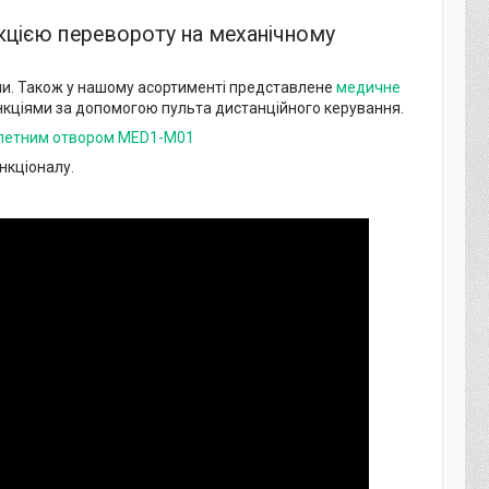
кцією перевороту на механічному
ни. Також у нашому асортименті представлене
медичне
нкціями за допомогою пульта дистанційного керування.
летним отвором MED1-M01
нкціоналу.