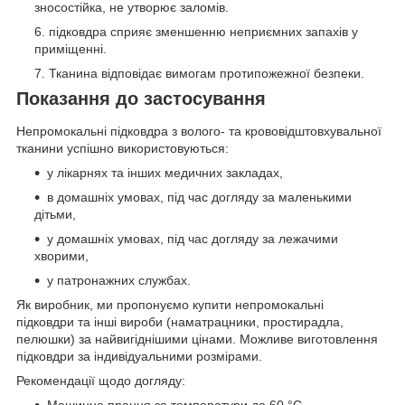
зносостійка, не утворює заломів.
підковдра сприяє зменшенню неприємних запахів у
приміщенні.
Тканина відповідає вимогам протипожежної безпеки.
Показання до застосування
Непромокальні підковдра з волого- та крововідштовхувальної
тканини успішно використовуються:
у лікарнях та інших медичних закладах,
в домашніх умовах, під час догляду за маленькими
дітьми,
у домашніх умовах, під час догляду за лежачими
хворими,
у патронажних службах.
Як виробник, ми пропонуємо купити непромокальні
підковдри та інші вироби (наматрацники, простирадла,
пелюшки) за найвигіднішими цінами. Можливе виготовлення
підковдри за індивідуальними розмірами.
Рекомендації щодо догляду: