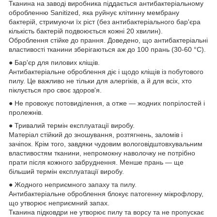
Тканина на заводі виробника піддається антибактеріальному
обробленню Sanitized, яка руйнує клітинну мембрану
бактерій, стримуючи їх ріст (без антибактеріального бар'єра
кількість бактерій подвоюється кожні 20 хвилин).
Оброблення стійке до прання. Доведено, що антибактеріальні
властивості тканини зберігаються аж до 100 прань (30-60 °C).
● Бар'єр для пилових кліщів.
Антибактеріальне оброблення діє і щодо кліщів із побутового
пилу. Це важливо не тільки для алергіків, а й для всіх, хто
піклується про своє здоров'я.
● Не провокує потовиділення, а отже — жодних попрілостей і
пролежнів.
● Тривалий термін експлуатації виробу.
Матеріал стійкий до зношування, розтягнень, заломів і
зачіпок. Крім того, завдяки чудовим вологовідштовхувальним
властивостям тканини, непромокну наволочку не потрібно
прати після кожного забруднення. Менше прань — ще
більший термін експлуатації виробу.
● Жодного неприємного запаху та пилу.
Антибактеріальне оброблення блокує патогенну мікрофлору,
що утворює неприємний запах.
Тканина підковдри не утворює пилу та ворсу та не пропускає