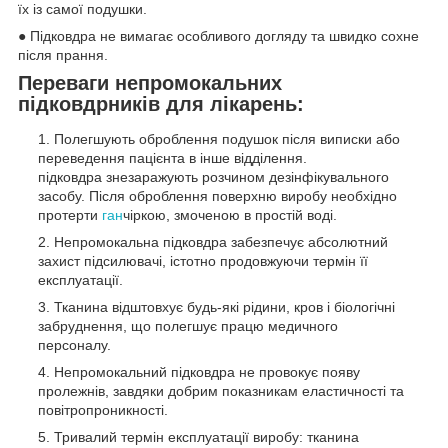
їх із самої подушки.
● Підковдра не вимагає особливого догляду та швидко сохне
після прання.
Переваги непромокальних
підковдрників для лікарень:
Полегшують оброблення подушок після виписки або
переведення пацієнта в інше відділення.
підковдра знезаражують розчином дезінфікувального
засобу. Після оброблення поверхню виробу необхідно
протерти
ган
чіркою, змоченою в простій воді.
Непромокальна підковдра забезпечує абсолютний
захист підсилювачі, істотно продовжуючи термін її
експлуатації.
Тканина відштовхує будь-які рідини, кров і біологічні
забруднення, що полегшує працю медичного
персоналу.
Непромокальний підковдра не провокує появу
пролежнів, завдяки добрим показникам еластичності та
повітропроникності.
Тривалий термін експлуатації виробу: тканина