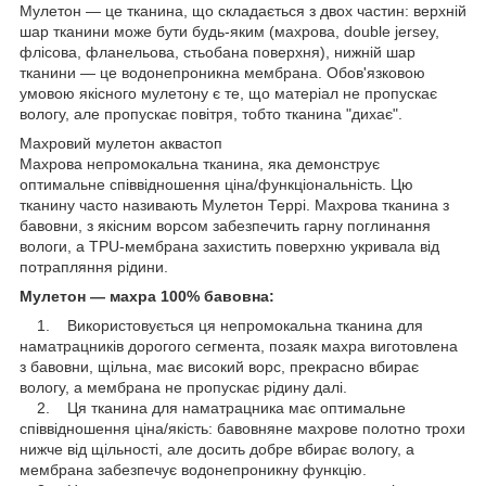
Мулетон — це тканина, що складається з двох частин: верхній
шар тканини може бути будь-яким (махрова, double jersey,
флісова, фланельова, стьобана поверхня), нижній шар
тканини — це водонепроникна мембрана. Обов'язковою
умовою якісного мулетону є те, що матеріал не пропускає
вологу, але пропускає повітря, тобто тканина "дихає".
Махровий мулетон аквастоп
Махрова непромокальна тканина, яка демонструє
оптимальне співвідношення ціна/функціональність. Цю
тканину часто називають Мулетон Террі. Махрова тканина з
бавовни, з якісним ворсом забезпечить гарну поглинання
вологи, а TPU-мембрана захистить поверхню укривала від
потрапляння рідини.
Мулетон — махра 100% бавовна:
1. Використовується ця непромокальна тканина для
наматрацників дорогого сегмента, позаяк махра виготовлена
з бавовни, щільна, має високий ворс, прекрасно вбирає
вологу, а мембрана не пропускає рідину далі.
2. Ця тканина для наматрацника має оптимальне
співвідношення ціна/якість: бавовняне махрове полотно трохи
нижче від щільності, але досить добре вбирає вологу, а
мембрана забезпечує водонепроникну функцію.