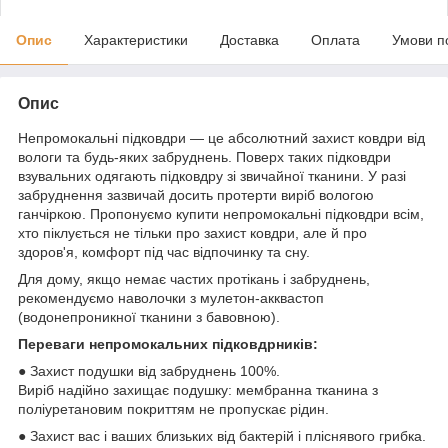
Опис
Характеристики
Доставка
Оплата
Умови п
Опис
Непромокальні підковдри — це абсолютний захист ковдри від
вологи та будь-яких забруднень. Поверх таких підковдри
взувальних одягають підковдру зі звичайної тканини. У разі
забруднення зазвичай досить протерти виріб вологою
ганчіркою. Пропонуємо купити непромокальні підковдри всім,
хто піклується не тільки про захист ковдри, але й про
здоров'я, комфорт під час відпочинку та сну.
Для дому, якщо немає частих протікань і забруднень,
рекомендуємо наволочки з мулетон-акквастоп
(водонепроникної тканини з бавовною).
Переваги непромокальних підковдрників:
● Захист подушки від забруднень 100%.
Виріб надійно захищає подушку: мембранна тканина з
поліуретановим покриттям не пропускає рідин.
● Захист вас і ваших близьких від бактерій і пліснявого грибка.