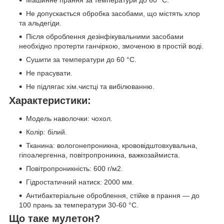
Машинне прання за температури до 60 °C.
Не допускається обробка засобами, що містять хлор
та альдегіди.
Після оброблення дезінфікувальними засобами
необхідно протерти ганчіркою, змоченою в простій воді.
Сушити за температури до 60 °C.
Не прасувати.
Не підлягає хім.чистці та вибілюванню.
Характеристики:
Модель наволочки: чохол.
Колір: білий.
Тканина: вологонепроникна, крововідштовхувальна,
гіпоалергенна, повітропроникна, важкозаймиста.
Повітропроникність: 600 г/м2.
Гідростатичний натиск: 2000 мм.
Антибактеріальне оброблення, стійке в прання — до
100 прань за температури 30-60 °C.
Що таке мулетон?