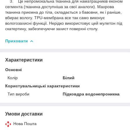
3. Це непромокальна тканина для наматрацників економ
сегмента (тканина доступніша за свої аналоги). Махрова
тканина приємна до тіла, складається з бавовни, як і раніше,
вбирає вологу. TPU-мембрана все так само виконує
вологозахисні функції. Нерідко використовує цей мулетон під
скатертину, забезпечуючи захист поверхні столу.
Приховати
Характеристики
Основні
Колір
Білий
Користувальницькі характеристики
Тип вироби
Підковдра водонепроникна
Умови доставки
Нова Пошта