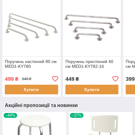
Поручень настінний 80 см
Поручень пристінний 40
Пору
MED1-KY780
см MED1-KY782-16
см 
499
449
399
₴
₴
549 ₴
Купити
Купити
Акційні пропозиції та новинки
–44%
–37%