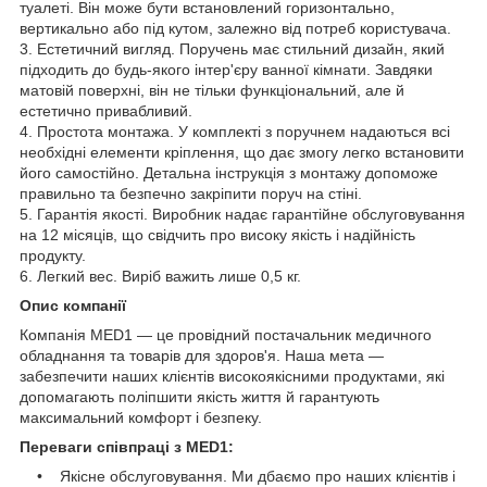
туалеті. Він може бути встановлений горизонтально,
вертикально або під кутом, залежно від потреб користувача.
3. Естетичний вигляд. Поручень має стильний дизайн, який
підходить до будь-якого інтер'єру ванної кімнати. Завдяки
матовій поверхні, він не тільки функціональний, але й
естетично привабливий.
4. Простота монтажа. У комплекті з поручнем надаються всі
необхідні елементи кріплення, що дає змогу легко встановити
його самостійно. Детальна інструкція з монтажу допоможе
правильно та безпечно закріпити поруч на стіні.
5. Гарантія якості. Виробник надає гарантійне обслуговування
на 12 місяців, що свідчить про високу якість і надійність
продукту.
6. Легкий вес. Виріб важить лише 0,5 кг.
Опис компанії
Компанія MED1 — це провідний постачальник медичного
обладнання та товарів для здоров'я. Наша мета —
забезпечити наших клієнтів високоякісними продуктами, які
допомагають поліпшити якість життя й гарантують
максимальний комфорт і безпеку.
Переваги співпраці з MED1:
• Якісне обслуговування. Ми дбаємо про наших клієнтів і