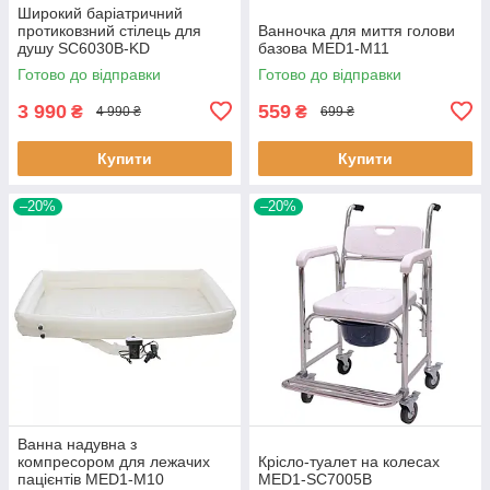
Широкий баріатричний
протиковзний стілець для
Ванночка для миття голови
душу SC6030B-KD
базова MED1-M11
Готово до відправки
Готово до відправки
3 990
559
₴
₴
4 990 ₴
699 ₴
Купити
Купити
–20%
–20%
Ванна надувна з
компресором для лежачих
Крісло-туалет на колесах
пацієнтів MED1-M10
MED1-SC7005B