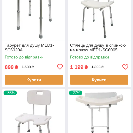
Табурет для душу MED1-
Стілець для душу зі спинкою
SC6020A
на ніжках MED1-SC6005
Готово до відправки
Готово до відправки
899
1 199
₴
₴
1 599 ₴
1 899 ₴
Купити
Купити
–36%
–27%